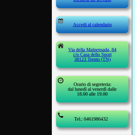
Accedi al calendario
Via della Malpensada, 84
c/o Casa dello Sport
38123 Trento (TN)
Orario di segreteria:
dal lunedì al venerdì dalle
18.00 alle 19.00
Tel.: 0461986432