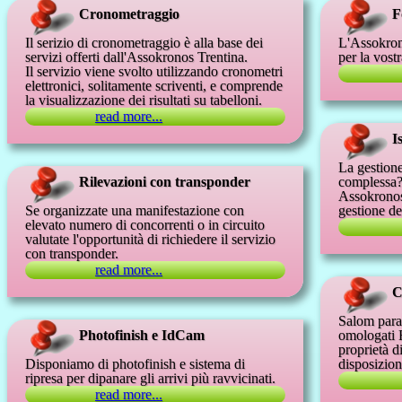
Cronometraggio
F
Il serizio di cronometraggio è alla base dei
L'Assokrono
servizi offerti dall'Assokronos Trentina.
per la vost
Il servizio viene svolto utilizzando cronometri
elettronici, solitamente scriventi, e comprende
la visualizzazione dei risultati su tabelloni.
read more...
I
La gestione
Rilevazioni con transponder
complessa
Assokronos 
Se organizzate una manifestazione con
gestione del
elevato numero di concorrenti o in circuito
valutate l'opportunità di richiedere il servizio
con transponder.
read more...
C
Salom paral
Photofinish e IdCam
omologati F
proprietà d
Disponiamo di photofinish e sistema di
disposizio
ripresa per dipanare gli arrivi più ravvicinati.
read more...